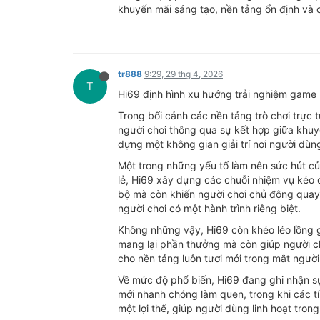
khuyến mãi sáng tạo, nền tảng ổn định và c
tr888
9:29, 29 thg 4, 2026
T
Hi69 định hình xu hướng trải nghiệm game
Trong bối cảnh các nền tảng trò chơi trực
người chơi thông qua sự kết hợp giữa khuyế
dựng một không gian giải trí nơi người dù
Một trong những yếu tố làm nên sức hút củ
lẻ, Hi69 xây dựng các chuỗi nhiệm vụ kéo 
bộ mà còn khiến người chơi chủ động quay 
người chơi có một hành trình riêng biệt.
Không những vậy, Hi69 còn khéo léo lồng g
mang lại phần thưởng mà còn giúp người chơi
cho nền tảng luôn tươi mới trong mắt ngườ
Về mức độ phổ biến, Hi69 đang ghi nhận sự
mới nhanh chóng làm quen, trong khi các tí
một lợi thế, giúp người dùng linh hoạt trong 