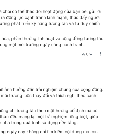
 chơi có thể theo dõi hoạt động của bạn bè, gửi lời
 ra động lực cạnh tranh lành mạnh, thúc đẩy người
rường phát triển kỹ năng tương tác và tư duy chiến
ân hóa, phần thưởng linh hoạt và cộng đồng tương tác
trong một môi trường ngày càng cạnh tranh.
0
 thể ảnh hưởng đến trải nghiệm chung của cộng đồng.
 môi trường luôn thay đổi và thích nghi theo cách
hông chỉ tương tác theo một hướng cố định mà có
hức đều mang lại một trải nghiệm riêng biệt, giúp
m phá trong quá trình sử dụng nền tảng.
ùng ngày nay không chỉ tìm kiếm nội dung mà còn