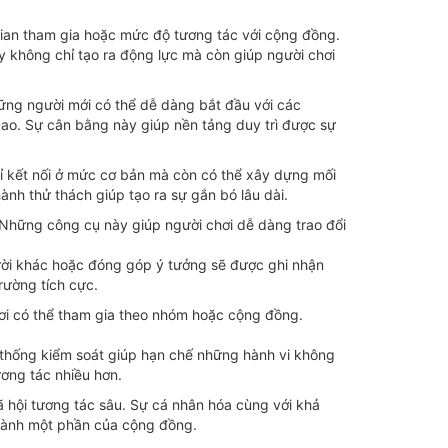
 gian tham gia hoặc mức độ tương tác với cộng đồng.
y không chỉ tạo ra động lực mà còn giúp người chơi
ững người mới có thể dễ dàng bắt đầu với các
cao. Sự cân bằng này giúp nền tảng duy trì được sự
hỉ kết nối ở mức cơ bản mà còn có thể xây dựng mối
nh thử thách giúp tạo ra sự gắn bó lâu dài.
. Những công cụ này giúp người chơi dễ dàng trao đổi
ười khác hoặc đóng góp ý tưởng sẽ được ghi nhận
rường tích cực.
hơi có thể tham gia theo nhóm hoặc cộng đồng.
ệ thống kiểm soát giúp hạn chế những hành vi không
ương tác nhiều hơn.
ã hội tương tác sâu. Sự cá nhân hóa cùng với khả
 thành một phần của cộng đồng.