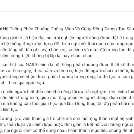
Với Hệ Thống Phần Thưởng Thông Minh Và Cộng Đồng Tương Tác Sâu
ng giải trí số hiện đại, nơi trải nghiệm người dùng được đặt ở trung
hệ thống được xây dựng để thích nghi với thói quen của từng người c
nền tảng sẽ dần ghi nhận hành vi, sở thích và mức độ tương tác để 
hiệm riêng biệt, không bị lặp lại hay nhàm chán.
 sức hút của NA99 chính là hệ thống phần thưởng được thiết kế theo
m vụ theo ngày, theo tuần và theo sự kiện để người chơi có thể tự l
ười dùng sẽ nhận được phần thưởng tương ứng, từ đó tạo ra cảm giác
ì chỉ tham gia ngắn hạn.
hiều người biết đến nhờ khả năng tối ưu trải nghiệm trên nhiều thiế
 cấu hình trung bình, giúp mở rộng phạm vi người dùng. Giao diện đ
n mà không cần thời gian học quá lâu. Đồng thời, tốc độ phản hồi n
 liên tục.
ừng lại ở việc tham gia trò chơi mà còn mở rộng thành một hệ sinh 
hiệm, thảo luận về chiến lược hoặc đơn giản là kết nối với những ng
, nơi người chơi có thể cùng nhau hoàn thành mục tiêu chung để nh