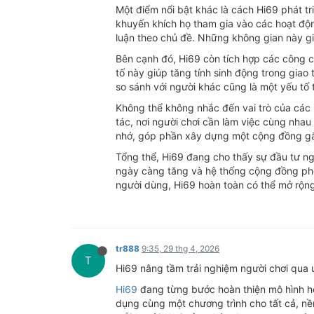
Một điểm nổi bật khác là cách Hi69 phát 
khuyến khích họ tham gia vào các hoạt độn
luận theo chủ đề. Những không gian này gi
Bên cạnh đó, Hi69 còn tích hợp các công c
tố này giúp tăng tính sinh động trong giao 
so sánh với người khác cũng là một yếu tố 
Không thể không nhắc đến vai trò của các 
tác, nơi người chơi cần làm việc cùng nha
nhớ, góp phần xây dựng một cộng đồng gắ
Tổng thể, Hi69 đang cho thấy sự đầu tư ng
ngày càng tăng và hệ thống cộng đồng phong
người dùng, Hi69 hoàn toàn có thể mở rộng 
tr888
9:35, 29 thg 4, 2026
T
Hi69 nâng tầm trải nghiệm người chơi qua ư
Hi69
đang từng bước hoàn thiện mô hình ho
dụng cùng một chương trình cho tất cả, nề