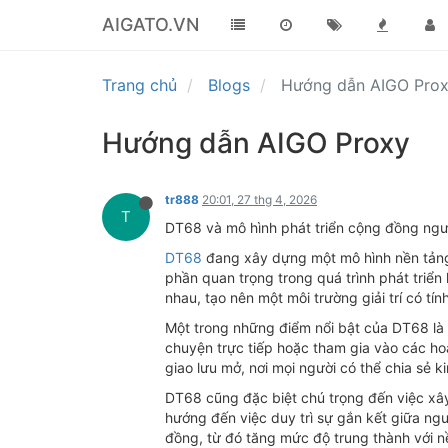
AIGATO.VN
Trang chủ
Blogs
Hướng dẫn AIGO Pro
Hướng dẫn AIGO Proxy
tr888
20:01, 27 thg 4, 2026
T
DT68 và mô hình phát triển cộng đồng người
DT68
đang xây dựng một mô hình nền tảng 
phần quan trọng trong quá trình phát triển
nhau, tạo nên một môi trường giải trí có tính
Một trong những điểm nổi bật của DT68 là 
chuyện trực tiếp hoặc tham gia vào các ho
giao lưu mở, nơi mọi người có thể chia sẻ 
DT68 cũng đặc biệt chú trọng đến việc xây
hướng đến việc duy trì sự gắn kết giữa ng
đồng, từ đó tăng mức độ trung thành với n