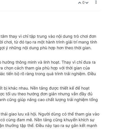
0
 tâm thay vì chỉ tập trung vào nội dung trò chơi đơn
hơi, từ đó tạo ra một hành trình giải trí mang tính
gợi ý những nội dung phù hợp hơn theo thời gian.
 hướng thông minh và linh hoạt. Thay vì chỉ đưa ra
ựa chọn cách tham gia phù hợp với thời gian của
 tiến bộ rõ ràng trong quá trình trải nghiệm. Điều
t bị khác nhau. Nền tảng được thiết kế để hoạt
ược tối ưu theo hướng đơn giản nhưng vẫn đầy đủ
hanh cũng giúp nâng cao chất lượng trải nghiệm tổng
thái giao lưu xã hội. Người dùng có thể tham gia vào
ười có cùng đam mê. Nền tảng cũng khuyến khích sự
ận thưởng tập thể. Điều này tạo ra sự gắn kết mạnh