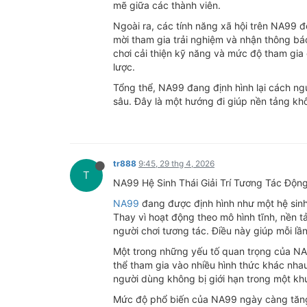
mẽ giữa các thành viên.
Ngoài ra, các tính năng xã hội trên NA99 đó
mời tham gia trải nghiệm và nhận thông bá
chơi cải thiện kỹ năng và mức độ tham gia 
lược.
Tổng thể, NA99 đang định hình lại cách ngư
sâu. Đây là một hướng đi giúp nền tảng kh
tr888
9:45, 29 thg 4, 2026
T
NA99 Hệ Sinh Thái Giải Trí Tương Tác Độn
NA99
đang được định hình như một hệ sinh 
Thay vì hoạt động theo mô hình tĩnh, nền tả
người chơi tương tác. Điều này giúp mỗi lầ
Một trong những yếu tố quan trọng của NA9
thể tham gia vào nhiều hình thức khác nhau
người dùng không bị giới hạn trong một kh
Mức độ phổ biến của NA99 ngày càng tăng n