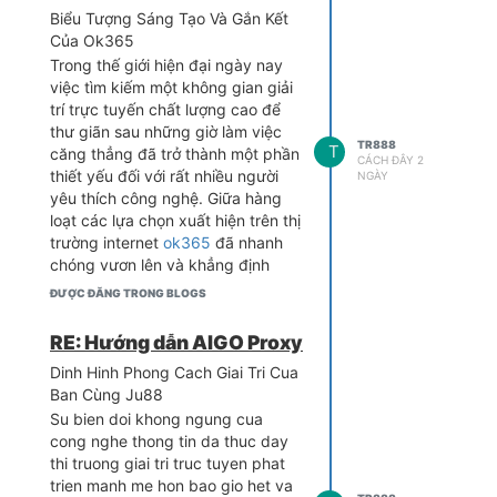
ky su co ky thuat nao du cho so
vững của hệ thống giải trí 13win
tại da88 giúp xua tan mọi cảm
nghiệm cũng như tạo ra những
Biểu Tượng Sáng Tạo Và Gắn Kết
cach toan dien de dam bao moi
luong truy cap vao ku3933 vao
còn đến từ việc thường xuyên tổ
giác cô đơn thay vào đó là bầu
không gian sinh hoạt chung thú vị
Của Ok365
hoat dong ket noi dien ra luon
cung mot thoi diem tang dot bien
chức các hoạt động tập thể quy
không khí náo nhiệt vui tươi và
cho phép các thành viên dễ dàng
Trong thế giới hiện đại ngày nay
muot ma va on dinh. Nho co
trong cac khung gio cao diem cua
mô lớn, các bảng xếp hạng tranh
tràn đầy năng lượng tích cực
tổ chức các buổi giao lưu trực
việc tìm kiếm một không gian giải
helo88 ma hang trieu nguoi dung
ngay dieu nay da chung minh
tài kịch tính cùng nhiều sự kiện
trong mỗi lần truy cập. Sự đầu tư
tuyến thảo luận về những chủ đề
trí trực tuyến chất lượng cao để
tren khap moi mien co co hoi gap
nang lực van hanh vuot troi cung
giao lưu độc quyền hấp dẫn. Ban
bài bản vào các tính năng xã hội
mà mình yêu thích quan tâm trong
thư giãn sau những giờ làm việc
go giao luu va hoc hoi nhung kinh
su tan tam cua toan bo doi ngu
quản lý luôn biết cách làm mới trải
đã giúp da88 vượt qua giới hạn
suốt quá trình trải nghiệm các
TR888
T
căng thẳng đã trở thành một phần
nghiem thuc te quy gia. Day chinh
phat trien nhung nguoi luon dat loi
nghiệm của người chơi bằng
CÁCH ĐÂY 2
của một nền tảng thông thường
dịch vụ đa dạng tại đây giúp cho
thiết yếu đối với rất nhiều người
la nen tang vung chac giup
NGÀY
ich va su hai long cua khach hang
những chương trình vinh danh
để trở thành một không gian giao
mỗi cá nhân không bao giờ cảm
yêu thích công nghệ. Giữa hàng
helo88 kien tao nen mot tap the
len hang dau trong moi quyet định
thành viên tích cực diễn ra liên tục
lưu trực tuyến đích thực cho mọi
thấy cô đơn lẻ loi mà luôn cảm
loạt các lựa chọn xuất hiện trên thị
gan ket va tran ngap nang luong
chien luoc cua minh.
mỗi tuần, tạo động lực mạnh mẽ
lứa tuổi.
thấy mình là một phần quan trọng
trường internet
ok365
đã nhanh
tich cuc trong moi khoanh khac.
Ben canh chat luong ky thuat thi
để mọi người cùng nhau phấn đấu
Nhìn chung sự phát triển toàn
không thể thiếu trong sự kết nối
chóng vươn lên và khẳng định
Nguoi dung tai helo88 luon danh
moi truong tuong tac xa hoi va
và thể hiện tài năng. Sự đồng
diện cả về chất lượng dịch vụ
chung vững mạnh của cả một tập
được vị thế vững chắc của mình
nhung tinh cam tot dep cho cac
tinh gan ket cong dong tren
hành tận tâm từ đội ngũ chăm sóc
ĐƯỢC ĐĂNG TRONG BLOGS
cộng đồng người chơi lẫn các tính
thể đông đảo luôn sẵn sàng đồng
nhờ vào chất lượng dịch vụ vượt
tinh nang ket noi mang xa hoi giup
ku3933 moi la yeu to quan trong
khách hàng túc trực suốt ngày
năng xã hội đã giúp da88 khẳng
hành chia sẻ cùng nhau qua mọi
trội cùng sự đầu tư bài bản vào
mo rong vong tay ban be de dang
giup giu chan nguoi choi o lai gan
đêm càng củng cố thêm niềm tin
RE: Hướng dẫn AIGO Proxy
định giá trị bền vững trên thị
buồn vui trong cuộc sống hằng
trải nghiệm của người dùng. Sự
hon. Thong qua cac cong cu ho
bo lau dai nho vao viec tich hop
vững chắc và sự an tâm tuyệt đối
trường giải trí trực tuyến. Trải
ngày một cách chân tình nhất.
Dinh Hinh Phong Cach Giai Tri Cua
bùng nổ của công nghệ thông tin
tro tien ich cua helo88 moi ca
hang loat tinh nang giao luu hien
cho tất cả thành viên. Tất cả
nghiệm tại da88 mang lại không
Văn hóa ứng xử lịch sự văn minh
Ban Cùng Ju88
đã tạo điều kiện thuận lợi cho các
nhan co the thoai mai chia se niem
dai giup cho nhung nguoi tham
những ưu điểm vượt trội đó đã
chỉ là niềm vui giải trí chất lượng
luôn được coi là kim chỉ nam hàng
Su bien doi khong ngung cua
sản phẩm giải trí số phát triển
vui hay nhung ky niem dep voi
gia vao ku3933 co the de dang
hòa quyện lại, tạo nên một hệ
cao mà còn là cơ hội để kết nối
đầu được cộng đồng 79king2 đặt
cong nghe thong tin da thuc day
mạnh mẽ và ok365 chính là một
cong dong. Su phat trien cua
tro chuyen ket ban chia se kinh
thống 13win vô cùng vững mạnh,
học hỏi và tận hưởng những
lên vị trí ưu tiên cao nhất và được
thi truong giai tri truc tuyen phat
trong những minh chứng rõ nét
helo88 da bien noi nay thanh mot
nghiệm quy bau va cung nhau tao
văn minh và tràn đầy sức sống
khoảnh khắc tuyệt vời nhất trong
tất cả các thành viên tự giác tuân
trien manh me hon bao gio het va
nhất cho sự thành công khi thu
dien dan lon noi moi y kien gop y
nen nhung khoanh khac thu gian
trong thời đại số ngày nay.