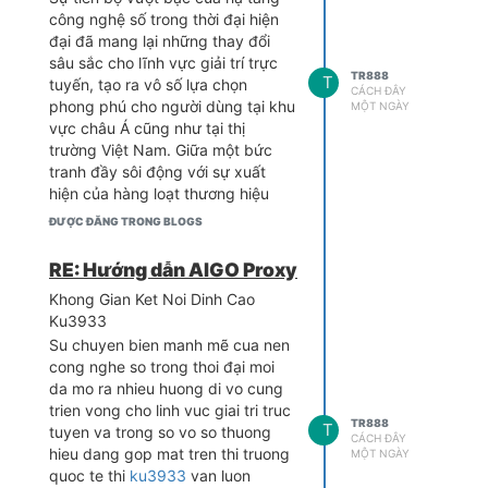
dùng lên hàng đầu từ khâu thiết
công nghệ số trong thời đại hiện
đa dạng phong phú. Nhờ vào việc
kế giao diện thân thiện tối ưu hóa
đại đã mang lại những thay đổi
không ngừng cập nhật các xu
tốc độ đường truyền mượt mà ổn
sâu sắc cho lĩnh vực giải trí trực
hướng công nghệ tiên tiến nhất
định không giật lag cho đến việc
TR888
T
tuyến, tạo ra vô số lựa chọn
da88 luôn mang lại một không
cung cấp một hệ sinh thái giải trí
CÁCH ĐÂY
phong phú cho người dùng tại khu
gian trải nghiệm ổn định an toàn
MỘT NGÀY
đa dạng phong phú đáp ứng hoàn
vực châu Á cũng như tại thị
và đáp ứng trọn vẹn mọi tiêu
hảo mọi sở thích cá nhân khác
trường Việt Nam. Giữa một bức
chuẩn khắt khe của người dùng
nhau của từng thành viên khi đặt
tranh đầy sôi động với sự xuất
hiện đại.
chân đến không gian này để tìm
hiện của hàng loạt thương hiệu
Yếu tố cốt lõi làm nên thành công
kiếm những phút giây thư giãn
mới, nền tảng
13win
vẫn giữ vững
vang dội của da88 chính là việc
thực sự ý nghĩa giúp xua tan đi
ĐƯỢC ĐĂNG TRONG BLOGS
ngôi vị độc tôn nhờ chất lượng
quy tụ một cộng đồng người chơi
mọi mệt mỏi căng thẳng trong
dịch vụ vượt trội cùng định hướng
vô cùng đông đảo đoàn kết và
cuộc sống thường nhật đầy rẫy
RE: Hướng dẫn AIGO Proxy
phát triển lấy con người làm trọng
luôn giữ gìn nét văn hóa ứng xử
những biến động thử thách mà ai
Khong Gian Ket Noi Dinh Cao
tâm. Không dừng lại ở việc cung
văn minh trong mọi tình huống
cũng phải trải qua mỗi ngày dài
Ku3933
cấp một không gian thư giãn
giao lưu. Khi gia nhập vào đại gia
đằng đẵng không có điểm dừng
Su chuyen bien manh mẽ cua nen
thông thường, hệ thống này còn
đình da88 mỗi thành viên không
rõ ràng nào trong xã hội hiện đại
cong nghe so trong thoi đại moi
mang đến một môi trường giao lưu
chỉ tìm thấy những phút giây thư
ngày nay.
da mo ra nhieu huong di vo cung
vô cùng độc đáo, nơi mọi rào cản
giãn thoải mái sau giờ làm việc mà
Điều làm nên sự khác biệt hoàn
trien vong cho linh vuc giai tri truc
về khoảng cách bị xóa nhòa để
còn có cơ hội mở rộng các mối
toàn và giúp giữ chân người dùng
TR888
T
tuyen va trong so vo so thuong
kết nối hàng triệu trái tim có
quan hệ xã hội ý nghĩa. Nền tảng
ở lại gắn bó lâu dài với 79king2
CÁCH ĐÂY
hieu dang gop mat tren thi truong
chung niềm đam mê.
MỘT NGÀY
da88 đã xây dựng thành công
không chỉ nằm ở kho tàng nội
quoc te thi
ku3933
van luon
Sức hấp dẫn cốt lõi giúp cho
một không gian sinh hoạt chung
dung giải trí phong phú hấp dẫn