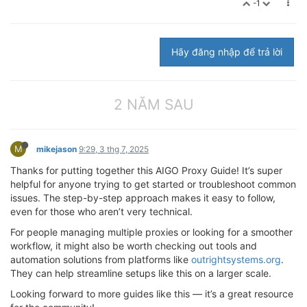
-1
Hãy đăng nhập để trả lời
2 NĂM SAU
M
mikejason
9:29, 3 thg 7, 2025
Thanks for putting together this AIGO Proxy Guide! It’s super
helpful for anyone trying to get started or troubleshoot common
issues. The step-by-step approach makes it easy to follow,
even for those who aren’t very technical.
For people managing multiple proxies or looking for a smoother
workflow, it might also be worth checking out tools and
automation solutions from platforms like
outrightsystems.org
.
They can help streamline setups like this on a larger scale.
Looking forward to more guides like this — it’s a great resource