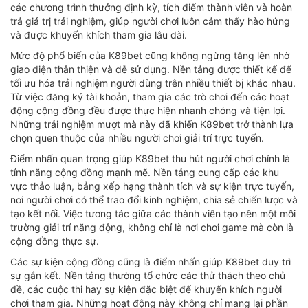
các chương trình thưởng định kỳ, tích điểm thành viên và hoàn
trả giá trị trải nghiệm, giúp người chơi luôn cảm thấy hào hứng
và được khuyến khích tham gia lâu dài.
Mức độ phổ biến của K89bet cũng không ngừng tăng lên nhờ
giao diện thân thiện và dễ sử dụng. Nền tảng được thiết kế để
tối ưu hóa trải nghiệm người dùng trên nhiều thiết bị khác nhau.
Từ việc đăng ký tài khoản, tham gia các trò chơi đến các hoạt
động cộng đồng đều được thực hiện nhanh chóng và tiện lợi.
Những trải nghiệm mượt mà này đã khiến K89bet trở thành lựa
chọn quen thuộc của nhiều người chơi giải trí trực tuyến.
Điểm nhấn quan trọng giúp K89bet thu hút người chơi chính là
tính năng cộng đồng mạnh mẽ. Nền tảng cung cấp các khu
vực thảo luận, bảng xếp hạng thành tích và sự kiện trực tuyến,
nơi người chơi có thể trao đổi kinh nghiệm, chia sẻ chiến lược và
tạo kết nối. Việc tương tác giữa các thành viên tạo nên một môi
trường giải trí năng động, không chỉ là nơi chơi game mà còn là
cộng đồng thực sự.
Các sự kiện cộng đồng cũng là điểm nhấn giúp K89bet duy trì
sự gắn kết. Nền tảng thường tổ chức các thử thách theo chủ
đề, các cuộc thi hay sự kiện đặc biệt để khuyến khích người
chơi tham gia. Những hoạt động này không chỉ mang lại phần