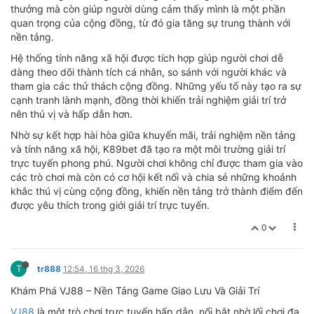
thưởng mà còn giúp người dùng cảm thấy mình là một phần
quan trọng của cộng đồng, từ đó gia tăng sự trung thành với
nền tảng.
Hệ thống tính năng xã hội được tích hợp giúp người chơi dễ
dàng theo dõi thành tích cá nhân, so sánh với người khác và
tham gia các thử thách cộng đồng. Những yếu tố này tạo ra sự
cạnh tranh lành mạnh, đồng thời khiến trải nghiệm giải trí trở
nên thú vị và hấp dẫn hơn.
Nhờ sự kết hợp hài hòa giữa khuyến mãi, trải nghiệm nền tảng
và tính năng xã hội, K89bet đã tạo ra một môi trường giải trí
trực tuyến phong phú. Người chơi không chỉ được tham gia vào
các trò chơi mà còn có cơ hội kết nối và chia sẻ những khoảnh
khắc thú vị cùng cộng đồng, khiến nền tảng trở thành điểm đến
được yêu thích trong giới giải trí trực tuyến.
0
T
tr888
12:54, 16 thg 3, 2026
Khám Phá VJ88 – Nền Tảng Game Giao Lưu Và Giải Trí
VJ88
là một trò chơi trực tuyến hấp dẫn, nổi bật nhờ lối chơi đa