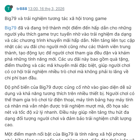
T
tr888
13:00, 16 thg 3, 2026
Big79 và trải nghiệm tương tác xã hội trong game
Big79
đã và đang trở thành một điểm đến hấp dẫn cho những
người yêu thích game trực tuyến nhờ vào trải nghiệm đa dạng
và các chương trình khuyến mãi hấp dẫn. Nền tảng liên tục cập
nhật các ưu đãi cho người mới cũng như các thành viên trung
thành, tạo động lực để người chơi tham gia đều đặn và khám
phá những tính năng mới. Các ưu đãi này bao gồm quà tặng,
điểm thưởng và các mã khuyến mãi đặc biệt, giúp người chơi
có cơ hội trải nghiệm nhiều trò chơi mà không phải lo lắng về
chi phí ban đầu.
Độ phổ biến của Big79 được củng cố nhờ vào giao diện dễ sử
dụng và khả năng tương thích trên nhiều thiết bị. Người chơi có
thể tham gia trò chơi từ điện thoại, máy tính bảng hay máy tính
cá nhân mà vẫn nhận được trải nghiệm mượt mà, đồ họa sắc
nét và tốc độ xử lý nhanh. Điều này giúp nền tảng thu hút đa
dạng đối tượng người chơi và đảm bảo trải nghiệm chất lượng
cao.
Một điểm mạnh nổi bật của Big79 là tính năng xã hội phong