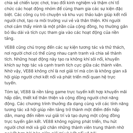
chia sẻ chiến lược chơi, trao đổi kinh nghiệm và thậm chí tổ
chức các hoạt động nhóm để cùng tham gia các sự kiện đặc
biệt. Các công cụ trò chuyện và khu vực thảo luận giúp kết nối
người chơi, tạo ra môi trường vui vẻ và thân thiện. Khi người
chơi cảm thấy mình là một phần của cộng đồng, họ thường gắn
bó lâu dài và tích cực tham gia vào các hoạt động của nền
tảng.
VE88 cũng chú trọng đến các sự kiện tương tác và thử thách,
nơi người chơi có thể cùng nhau cạnh tranh và chia sẻ thành
tích. Những hoạt động này tạo ra không khí sôi nổi, khuyến
khích sự hợp tác và cạnh tranh tích cực giữa các thành viên.
Nhờ vậy, VE88 không chỉ là nơi giải trí mà còn là không gian xã
hội giúp người chơi kết nối và phát triển mối quan hệ trực
tuyến.
Tóm lại, VE88 là nền tảng game trực tuyến kết hợp khuyến mãi
hấp dẫn, thiết kế thân thiện và cộng đồng người chơi năng
động. Các chương trình thưởng đa dạng cùng với các tính năng
tương tác xã hội giúp nền tảng trở thành một điểm đến hấp
dẫn, mang đến niềm vui giải trí và tạo dựng một cộng đồng
trực tuyến gắn kết. VE88 không ngừng phát triển, thu hút
người chơi mới và giữ chân những thành viên trung thành nhờ