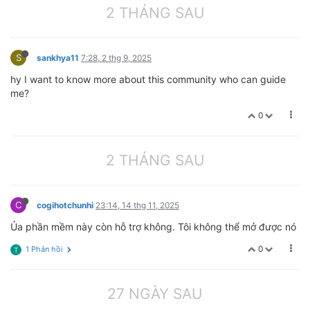
2 THÁNG SAU
S
sankhya11
7:28, 2 thg 9, 2025
hy I want to know more about this community who can guide
me?
0
2 THÁNG SAU
C
cogihotchunhi
23:14, 14 thg 11, 2025
Ủa phần mềm này còn hỗ trợ không. Tôi không thể mở được nó
0
1 Phản hồi
T
27 NGÀY SAU