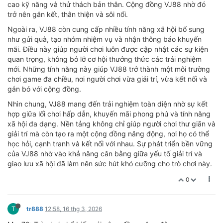
cao kỹ năng và thử thách bản thân. Cộng đồng VJ88 nhờ đó
trở nên gắn kết, thân thiện và sôi nổi.
Ngoài ra, VJ88 còn cung cấp nhiều tính năng xã hội bổ sung
như gửi quà, tạo nhóm nhiệm vụ và nhận thông báo khuyến
mãi. Điều này giúp người chơi luôn được cập nhật các sự kiện
quan trọng, không bỏ lỡ cơ hội thưởng thức các trải nghiệm
mới. Những tính năng này giúp VJ88 trở thành một môi trường
chơi game đa chiều, nơi người chơi vừa giải trí, vừa kết nối và
gắn bó với cộng đồng.
Nhìn chung, VJ88 mang đến trải nghiệm toàn diện nhờ sự kết
hợp giữa lối chơi hấp dẫn, khuyến mãi phong phú và tính năng
xã hội đa dạng. Nền tảng không chỉ giúp người chơi thư giãn và
giải trí mà còn tạo ra một cộng đồng năng động, nơi họ có thể
học hỏi, cạnh tranh và kết nối với nhau. Sự phát triển bền vững
của VJ88 nhờ vào khả năng cân bằng giữa yếu tố giải trí và
giao lưu xã hội đã làm nên sức hút khó cưỡng cho trò chơi này.
0
T
tr888
12:58, 16 thg 3, 2026