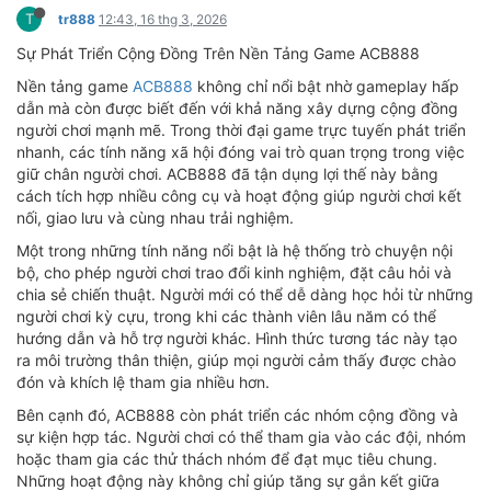
T
tr888
12:43, 16 thg 3, 2026
Sự Phát Triển Cộng Đồng Trên Nền Tảng Game ACB888
Nền tảng game
ACB888
không chỉ nổi bật nhờ gameplay hấp
dẫn mà còn được biết đến với khả năng xây dựng cộng đồng
người chơi mạnh mẽ. Trong thời đại game trực tuyến phát triển
nhanh, các tính năng xã hội đóng vai trò quan trọng trong việc
giữ chân người chơi. ACB888 đã tận dụng lợi thế này bằng
cách tích hợp nhiều công cụ và hoạt động giúp người chơi kết
nối, giao lưu và cùng nhau trải nghiệm.
Một trong những tính năng nổi bật là hệ thống trò chuyện nội
bộ, cho phép người chơi trao đổi kinh nghiệm, đặt câu hỏi và
chia sẻ chiến thuật. Người mới có thể dễ dàng học hỏi từ những
người chơi kỳ cựu, trong khi các thành viên lâu năm có thể
hướng dẫn và hỗ trợ người khác. Hình thức tương tác này tạo
ra môi trường thân thiện, giúp mọi người cảm thấy được chào
đón và khích lệ tham gia nhiều hơn.
Bên cạnh đó, ACB888 còn phát triển các nhóm cộng đồng và
sự kiện hợp tác. Người chơi có thể tham gia vào các đội, nhóm
hoặc tham gia các thử thách nhóm để đạt mục tiêu chung.
Những hoạt động này không chỉ giúp tăng sự gắn kết giữa