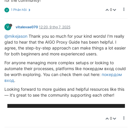
for the community!
0
1 Phản hồi
V
V
vitalevae070
12:20, 9 thg 7, 2025
@mikejason
Thank you so much for your kind words! I'm really
glad to hear that the AIGO Proxy Guide has been helpful. I
agree, the step-by-step approach can make things a lot easier
for both beginners and more experienced users.
For anyone managing more complex setups or looking to
automate their processes, platforms like покердом вход could
be worth exploring. You can check them out here:
покердом
вход
.
Looking forward to more guides and helpful resources like this
— it's great to see the community supporting each other!
0