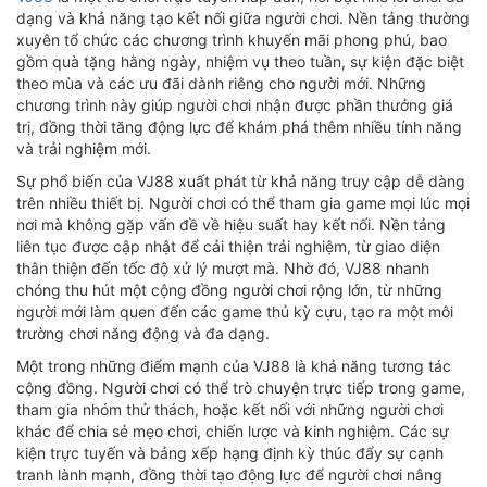
dạng và khả năng tạo kết nối giữa người chơi. Nền tảng thường
xuyên tổ chức các chương trình khuyến mãi phong phú, bao
gồm quà tặng hằng ngày, nhiệm vụ theo tuần, sự kiện đặc biệt
theo mùa và các ưu đãi dành riêng cho người mới. Những
chương trình này giúp người chơi nhận được phần thưởng giá
trị, đồng thời tăng động lực để khám phá thêm nhiều tính năng
và trải nghiệm mới.
Sự phổ biến của VJ88 xuất phát từ khả năng truy cập dễ dàng
trên nhiều thiết bị. Người chơi có thể tham gia game mọi lúc mọi
nơi mà không gặp vấn đề về hiệu suất hay kết nối. Nền tảng
liên tục được cập nhật để cải thiện trải nghiệm, từ giao diện
thân thiện đến tốc độ xử lý mượt mà. Nhờ đó, VJ88 nhanh
chóng thu hút một cộng đồng người chơi rộng lớn, từ những
người mới làm quen đến các game thủ kỳ cựu, tạo ra một môi
trường chơi năng động và đa dạng.
Một trong những điểm mạnh của VJ88 là khả năng tương tác
cộng đồng. Người chơi có thể trò chuyện trực tiếp trong game,
tham gia nhóm thử thách, hoặc kết nối với những người chơi
khác để chia sẻ mẹo chơi, chiến lược và kinh nghiệm. Các sự
kiện trực tuyến và bảng xếp hạng định kỳ thúc đẩy sự cạnh
tranh lành mạnh, đồng thời tạo động lực để người chơi nâng