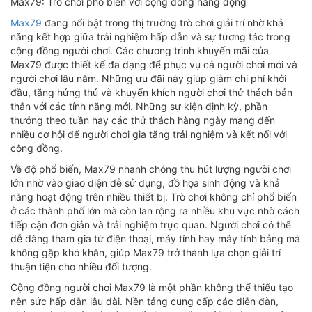
Max79: Trò chơi phổ biến với cộng đồng năng động
Max79
đang nổi bật trong thị trường trò chơi giải trí nhờ khả
năng kết hợp giữa trải nghiệm hấp dẫn và sự tương tác trong
cộng đồng người chơi. Các chương trình khuyến mãi của
Max79 được thiết kế đa dạng để phục vụ cả người chơi mới và
người chơi lâu năm. Những ưu đãi này giúp giảm chi phí khởi
đầu, tăng hứng thú và khuyến khích người chơi thử thách bản
thân với các tính năng mới. Những sự kiện định kỳ, phần
thưởng theo tuần hay các thử thách hàng ngày mang đến
nhiều cơ hội để người chơi gia tăng trải nghiệm và kết nối với
cộng đồng.
Về độ phổ biến, Max79 nhanh chóng thu hút lượng người chơi
lớn nhờ vào giao diện dễ sử dụng, đồ họa sinh động và khả
năng hoạt động trên nhiều thiết bị. Trò chơi không chỉ phổ biến
ở các thành phố lớn mà còn lan rộng ra nhiều khu vực nhờ cách
tiếp cận đơn giản và trải nghiệm trực quan. Người chơi có thể
dễ dàng tham gia từ điện thoại, máy tính hay máy tính bảng mà
không gặp khó khăn, giúp Max79 trở thành lựa chọn giải trí
thuận tiện cho nhiều đối tượng.
Cộng đồng người chơi Max79 là một phần không thể thiếu tạo
nên sức hấp dẫn lâu dài. Nền tảng cung cấp các diễn đàn,