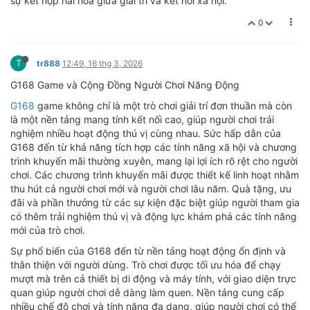
sự kết hợp hài hòa giữa giải trí và kết nối xã hội.
0
T
tr888
12:49, 16 thg 3, 2026
G168 Game và Cộng Đồng Người Chơi Năng Động
G168
game không chỉ là một trò chơi giải trí đơn thuần mà còn
là một nền tảng mang tính kết nối cao, giúp người chơi trải
nghiệm nhiều hoạt động thú vị cùng nhau. Sức hấp dẫn của
G168 đến từ khả năng tích hợp các tính năng xã hội và chương
trình khuyến mãi thường xuyên, mang lại lợi ích rõ rệt cho người
chơi. Các chương trình khuyến mãi được thiết kế linh hoạt nhằm
thu hút cả người chơi mới và người chơi lâu năm. Quà tặng, ưu
đãi và phần thưởng từ các sự kiện đặc biệt giúp người tham gia
có thêm trải nghiệm thú vị và động lực khám phá các tính năng
mới của trò chơi.
Sự phổ biến của G168 đến từ nền tảng hoạt động ổn định và
thân thiện với người dùng. Trò chơi được tối ưu hóa để chạy
mượt mà trên cả thiết bị di động và máy tính, với giao diện trực
quan giúp người chơi dễ dàng làm quen. Nền tảng cung cấp
nhiều chế độ chơi và tính năng đa dạng, giúp người chơi có thể