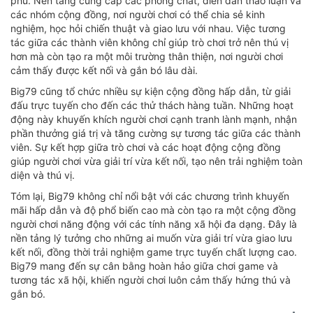
phú. Nền tảng cung cấp các phòng chat, diễn đàn thảo luận và
các nhóm cộng đồng, nơi người chơi có thể chia sẻ kinh
nghiệm, học hỏi chiến thuật và giao lưu với nhau. Việc tương
tác giữa các thành viên không chỉ giúp trò chơi trở nên thú vị
hơn mà còn tạo ra một môi trường thân thiện, nơi người chơi
cảm thấy được kết nối và gắn bó lâu dài.
Big79 cũng tổ chức nhiều sự kiện cộng đồng hấp dẫn, từ giải
đấu trực tuyến cho đến các thử thách hàng tuần. Những hoạt
động này khuyến khích người chơi cạnh tranh lành mạnh, nhận
phần thưởng giá trị và tăng cường sự tương tác giữa các thành
viên. Sự kết hợp giữa trò chơi và các hoạt động cộng đồng
giúp người chơi vừa giải trí vừa kết nối, tạo nên trải nghiệm toàn
diện và thú vị.
Tóm lại, Big79 không chỉ nổi bật với các chương trình khuyến
mãi hấp dẫn và độ phổ biến cao mà còn tạo ra một cộng đồng
người chơi năng động với các tính năng xã hội đa dạng. Đây là
nền tảng lý tưởng cho những ai muốn vừa giải trí vừa giao lưu
kết nối, đồng thời trải nghiệm game trực tuyến chất lượng cao.
Big79 mang đến sự cân bằng hoàn hảo giữa chơi game và
tương tác xã hội, khiến người chơi luôn cảm thấy hứng thú và
gắn bó.