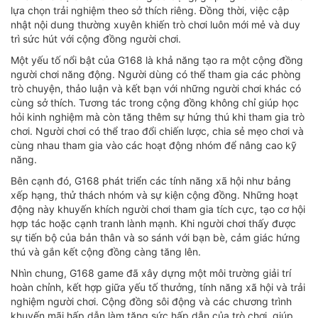
lựa chọn trải nghiệm theo sở thích riêng. Đồng thời, việc cập
nhật nội dung thường xuyên khiến trò chơi luôn mới mẻ và duy
trì sức hút với cộng đồng người chơi.
Một yếu tố nổi bật của G168 là khả năng tạo ra một cộng đồng
người chơi năng động. Người dùng có thể tham gia các phòng
trò chuyện, thảo luận và kết bạn với những người chơi khác có
cùng sở thích. Tương tác trong cộng đồng không chỉ giúp học
hỏi kinh nghiệm mà còn tăng thêm sự hứng thú khi tham gia trò
chơi. Người chơi có thể trao đổi chiến lược, chia sẻ mẹo chơi và
cùng nhau tham gia vào các hoạt động nhóm để nâng cao kỹ
năng.
Bên cạnh đó, G168 phát triển các tính năng xã hội như bảng
xếp hạng, thử thách nhóm và sự kiện cộng đồng. Những hoạt
động này khuyến khích người chơi tham gia tích cực, tạo cơ hội
hợp tác hoặc cạnh tranh lành mạnh. Khi người chơi thấy được
sự tiến bộ của bản thân và so sánh với bạn bè, cảm giác hứng
thú và gắn kết cộng đồng càng tăng lên.
Nhìn chung, G168 game đã xây dựng một môi trường giải trí
hoàn chỉnh, kết hợp giữa yếu tố thưởng, tính năng xã hội và trải
nghiệm người chơi. Cộng đồng sôi động và các chương trình
khuyến mãi hấp dẫn làm tăng sức hấp dẫn của trò chơi, giúp