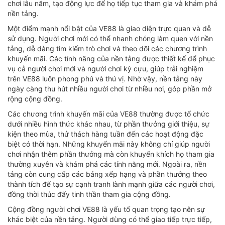
chơi lâu năm, tạo động lực để họ tiếp tục tham gia và khám phá
nền tảng.
Một điểm mạnh nổi bật của VE88 là giao diện trực quan và dễ
sử dụng. Người chơi mới có thể nhanh chóng làm quen với nền
tảng, dễ dàng tìm kiếm trò chơi và theo dõi các chương trình
khuyến mãi. Các tính năng của nền tảng được thiết kế để phục
vụ cả người chơi mới và người chơi kỳ cựu, giúp trải nghiệm
trên VE88 luôn phong phú và thú vị. Nhờ vậy, nền tảng này
ngày càng thu hút nhiều người chơi từ nhiều nơi, góp phần mở
rộng cộng đồng.
Các chương trình khuyến mãi của VE88 thường được tổ chức
dưới nhiều hình thức khác nhau, từ phần thưởng giới thiệu, sự
kiện theo mùa, thử thách hàng tuần đến các hoạt động đặc
biệt có thời hạn. Những khuyến mãi này không chỉ giúp người
chơi nhận thêm phần thưởng mà còn khuyến khích họ tham gia
thường xuyên và khám phá các tính năng mới. Ngoài ra, nền
tảng còn cung cấp các bảng xếp hạng và phần thưởng theo
thành tích để tạo sự cạnh tranh lành mạnh giữa các người chơi,
đồng thời thúc đẩy tinh thần tham gia cộng đồng.
Cộng đồng người chơi VE88 là yếu tố quan trọng tạo nên sự
khác biệt của nền tảng. Người dùng có thể giao tiếp trực tiếp,