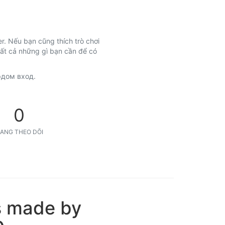
er. Nếu bạn cũng thích trò chơi
 tất cả những gì bạn cần để có
рдом вход.
0
ANG THEO DÕI
s made by