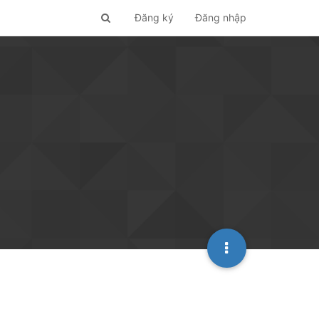
Đăng ký
Đăng nhập