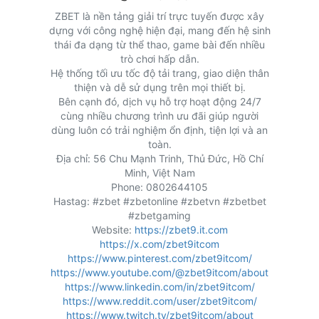
ZBET là nền tảng giải trí trực tuyến được xây
dựng với công nghệ hiện đại, mang đến hệ sinh
thái đa dạng từ thể thao, game bài đến nhiều
trò chơi hấp dẫn.
Hệ thống tối ưu tốc độ tải trang, giao diện thân
thiện và dễ sử dụng trên mọi thiết bị.
Bên cạnh đó, dịch vụ hỗ trợ hoạt động 24/7
cùng nhiều chương trình ưu đãi giúp người
dùng luôn có trải nghiệm ổn định, tiện lợi và an
toàn.
Địa chỉ: 56 Chu Mạnh Trinh, Thủ Đức, Hồ Chí
Minh, Việt Nam
Phone: 0802644105
Hastag: #zbet #zbetonline #zbetvn #zbetbet
#zbetgaming
Website:
https://zbet9.it.com
https://x.com/zbet9itcom
https://www.pinterest.com/zbet9itcom/
https://www.youtube.com/@zbet9itcom/about
https://www.linkedin.com/in/zbet9itcom/
https://www.reddit.com/user/zbet9itcom/
https://www.twitch.tv/zbet9itcom/about