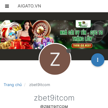
AIGATO.VN
Z
Trang chủ
zbet9itcom
zbet9itcom
@ZBET9ITCOM