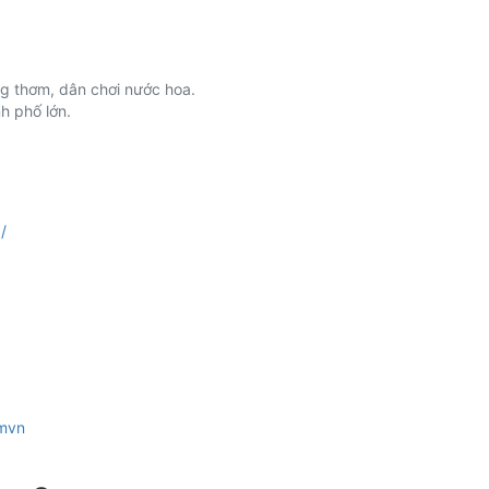
g thơm, dân chơi nước hoa.
h phố lớn.
/
omvn