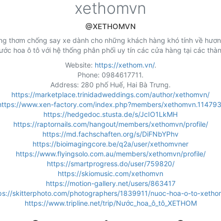
xethomvn
@XETHOMVN
ơng thơm chống say xe dành cho những khách hàng khó tính về hươn
ớc hoa ô tô với hệ thống phân phối uy tín các cửa hàng tại các thàn
Website:
https://xethom.vn/
.
Phone: 0984617711.
Address: 280 phố Huế, Hai Bà Trưng.
https://marketplace.trinidadweddings.com/author/xethomvn/
https://www.xen-factory.com/index.php?members/xethomvn.114793
https://hedgedoc.stusta.de/s/JcIO1LkMH
https://raptornails.com/hangout/members/xethomvn/profile/
https://md.fachschaften.org/s/DiFNbYPhv
https://bioimagingcore.be/q2a/user/xethomvner
https://www.flyingsolo.com.au/members/xethomvn/profile/
https://smartprogress.do/user/759820/
https://skiomusic.com/xethomvn
https://motion-gallery.net/users/863417
ps://skitterphoto.com/photographers/1839911/nuoc-hoa-o-to-xeth
https://www.tripline.net/trip/Nước_hoa_ô_tô_XETHOM