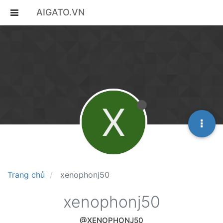
AIGATO.VN
X
Trang chủ
xenophonj50
xenophonj50
@XENOPHONJ50