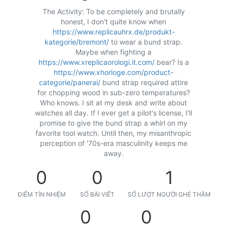
The Activity: To be completely and brutally
honest, I don't quite know when
https://www.replicauhrx.de/produkt-
kategorie/bremont/
to wear a bund strap.
Maybe when fighting a
https://www.xreplicaorologi.it.com/
bear? Is a
https://www.xhorloge.com/product-
categorie/panerai/
bund strap required attire
for chopping wood in sub-zero temperatures?
Who knows. I sit at my desk and write about
watches all day. If I ever get a pilot's license, I'll
promise to give the bund strap a whirl on my
favorite tool watch. Until then, my misanthropic
perception of '70s-era masculinity keeps me
away.
0
0
1
ĐIỂM TÍN NHIỆM
SỐ BÀI VIẾT
SỐ LƯỢT NGƯỜI GHÉ THĂM
0
0