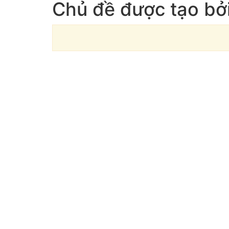
Chủ đề được tạo b