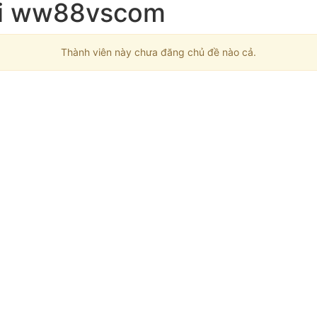
ởi ww88vscom
Thành viên này chưa đăng chủ đề nào cả.