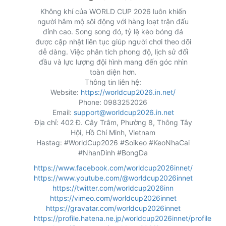
Không khí của WORLD CUP 2026 luôn khiến
người hâm mộ sôi động với hàng loạt trận đấu
đỉnh cao. Song song đó, tỷ lệ kèo bóng đá
được cập nhật liên tục giúp người chơi theo dõi
dễ dàng. Việc phân tích phong độ, lịch sử đối
đầu và lực lượng đội hình mang đến góc nhìn
toàn diện hơn.
Thông tin liên hệ:
Website:
https://worldcup2026.in.net/
Phone: 0983252026
Email:
support@worldcup2026.in.net
Địa chỉ: 402 Đ. Cây Trâm, Phường 8, Thông Tây
Hội, Hồ Chí Minh, Vietnam
Hastag: #WorldCup2026 #Soikeo #KeoNhaCai
#NhanDinh #BongDa
https://www.facebook.com/worldcup2026innet/
https://www.youtube.com/@worldcup2026innet
https://twitter.com/worldcup2026inn
https://vimeo.com/worldcup2026innet
https://gravatar.com/worldcup2026innet
https://profile.hatena.ne.jp/worldcup2026innet/profile