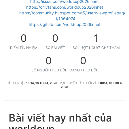
http://issuu.com/worldcup2026innet
https://onlyfans.com/worldcup2026innet
https://community.hubspot.com/t5/user/viewprofilepage/
id/1064974
https://gitlab.com/worldcup2026innet
0
0
1
ĐIỂM TÍN NHIỆM
SỐ BÀI VIẾT
SỐ LƯỢT NGƯỜI GHÉ THĂM
0
0
SỐ NGƯỜI THEO DÕI
ĐANG THEO DÕI
ĐÃ GIA NHẬP
16:14, 16 THG 4, 2026
TRỰC TUYẾN LẦN CUỐI VÀO
16:14, 16 THG 4,
2026
Bài viết hay nhất của