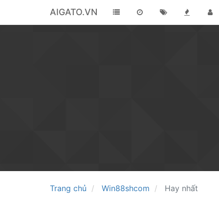
AIGATO.VN
Trang chủ
Win88shcom
Hay nhất