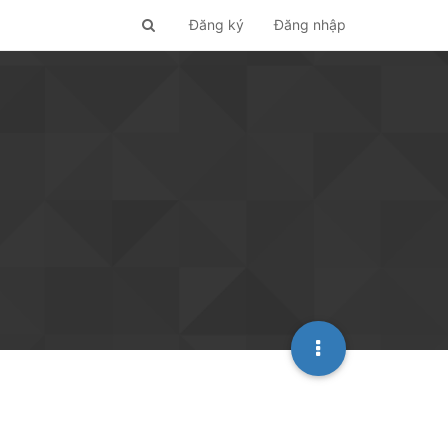
Đăng ký
Đăng nhập