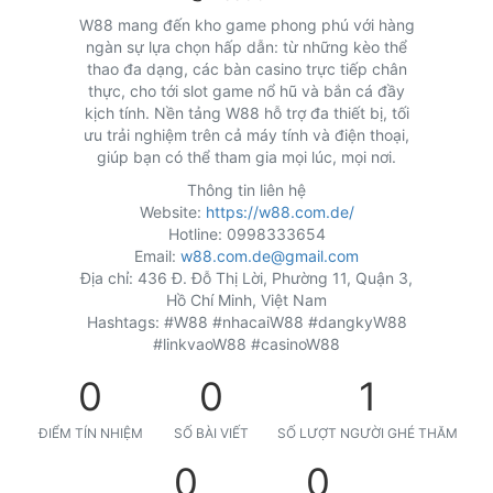
W88 mang đến kho game phong phú với hàng
ngàn sự lựa chọn hấp dẫn: từ những kèo thể
thao đa dạng, các bàn casino trực tiếp chân
thực, cho tới slot game nổ hũ và bắn cá đầy
kịch tính. Nền tảng W88 hỗ trợ đa thiết bị, tối
ưu trải nghiệm trên cả máy tính và điện thoại,
giúp bạn có thể tham gia mọi lúc, mọi nơi.
Thông tin liên hệ
Website:
https://w88.com.de/
Hotline: 0998333654
Email:
w88.com.de@gmail.com
Địa chỉ: 436 Đ. Đỗ Thị Lời, Phường 11, Quận 3,
Hồ Chí Minh, Việt Nam
Hashtags: #W88 #nhacaiW88 #dangkyW88
#linkvaoW88 #casinoW88
0
0
1
ĐIỂM TÍN NHIỆM
SỐ BÀI VIẾT
SỐ LƯỢT NGƯỜI GHÉ THĂM
0
0