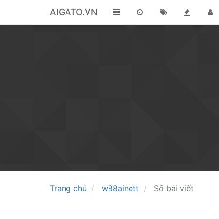
AIGATO.VN
Trang chủ
w88ainett
Số bài viết