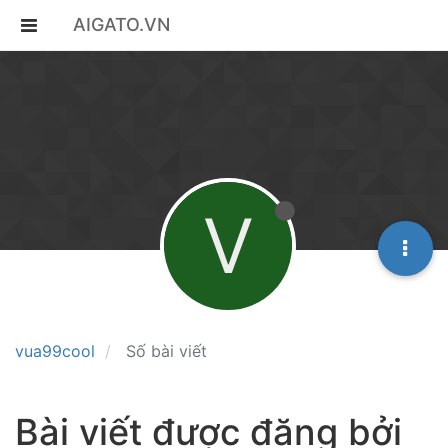
AIGATO.VN
V
vua99cool
Số bài viết
Bài viết được đăng bởi