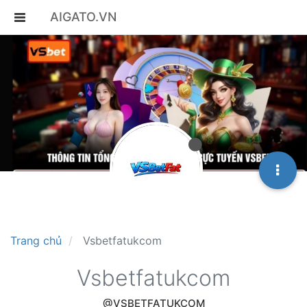
AIGATO.VN
Trang chủ
Vsbetfatukcom
Vsbetfatukcom
@VSBETFATUKCOM