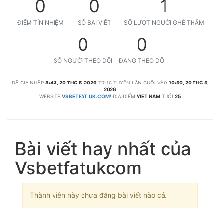
0
0
1
ĐIỂM TÍN NHIỆM
SỐ BÀI VIẾT
SỐ LƯỢT NGƯỜI GHÉ THĂM
0
0
SỐ NGƯỜI THEO DÕI
ĐANG THEO DÕI
ĐÃ GIA NHẬP
8:43, 20 THG 5, 2026
TRỰC TUYẾN LẦN CUỐI VÀO
10:50, 20 THG 5,
2026
WEBSITE
VSBETFAT.UK.COM/
ĐỊA ĐIỂM
VIET NAM
TUỔI
25
Bài viết hay nhất của
Vsbetfatukcom
Thành viên này chưa đăng bài viết nào cả.