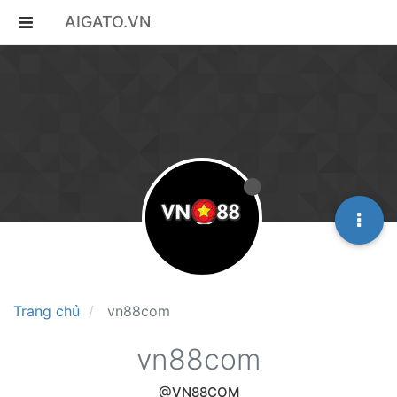
AIGATO.VN
Trang chủ
vn88com
vn88com
@VN88COM