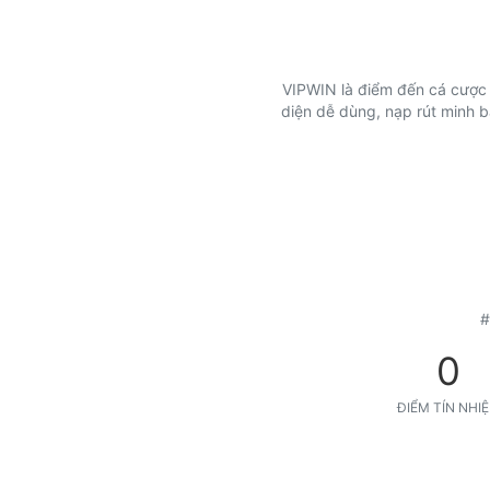
VIPWIN là điểm đến cá cược n
diện dễ dùng, nạp rút minh 
#
0
ĐIỂM TÍN NHI