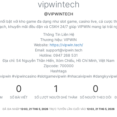
vipwintech
@VIPWINTECH
ổi bật với kho game đa dạng như slot game, casino live, cá cược th
bạch, khuyến mãi đều đặn và CSKH 24/7 giúp VIPWIN mang lại trải ng
Thông Tin Liên Hệ
Thương hiệu: VIPWIN
Website:
https://vipwin.tech/
Email: support@vipwin.tech
Hotline: 0947 268 531
Địa chỉ: 54 Nguyễn Thần Hiến, Xóm Chiếu, Hồ Chí Minh, Việt Nam
Zipcode: 700000
Hashtags
vipwin #vipwincasino #slotgamevipwin #nhacaivipwin #dangkyvipw
0
1
0
ỆM
SỐ BÀI VIẾT
SỐ LƯỢT NGƯỜI GHÉ THĂM
SỐ NGƯỜI THEO DÕI
Đ
ĐÃ GIA NHẬP
12:03, 21 THG 5, 2026
TRỰC TUYẾN LẦN CUỐI VÀO
12:03, 21 THG 5, 2026