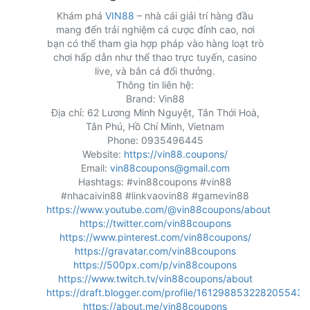
Khám phá
VIN88
– nhà cái giải trí hàng đầu
mang đến trải nghiệm cá cược đỉnh cao, nơi
bạn có thể tham gia hợp pháp vào hàng loạt trò
chơi hấp dẫn như thể thao trực tuyến, casino
live, và bắn cá đổi thưởng.
Thông tin liên hệ:
Brand: Vin88
Địa chỉ: 62 Lương Minh Nguyệt, Tân Thới Hoà,
Tân Phú, Hồ Chí Minh, Vietnam
Phone: 0935496445
Website:
https://vin88.coupons/
Email:
vin88coupons@gmail.com
Hashtags: #vin88coupons #vin88
#nhacaivin88 #linkvaovin88 #gamevin88
https://www.youtube.com/@vin88coupons/about
https://twitter.com/vin88coupons
https://www.pinterest.com/vin88coupons/
https://gravatar.com/vin88coupons
https://500px.com/p/vin88coupons
https://www.twitch.tv/vin88coupons/about
https://draft.blogger.com/profile/161298853228205543
https://about.me/vin88coupons