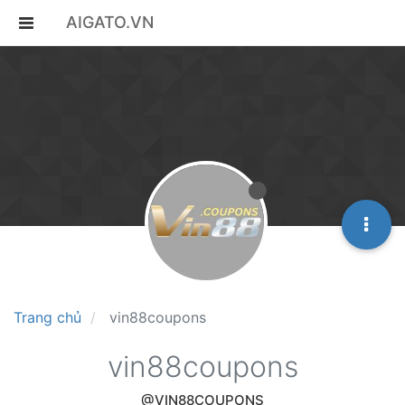
AIGATO.VN
Trang chủ
vin88coupons
vin88coupons
@VIN88COUPONS