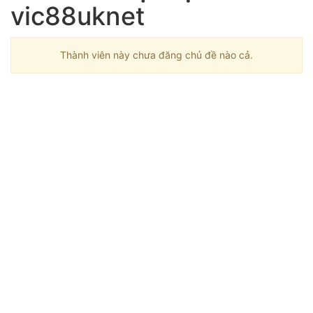
vic88uknet
Thành viên này chưa đăng chủ đề nào cả.