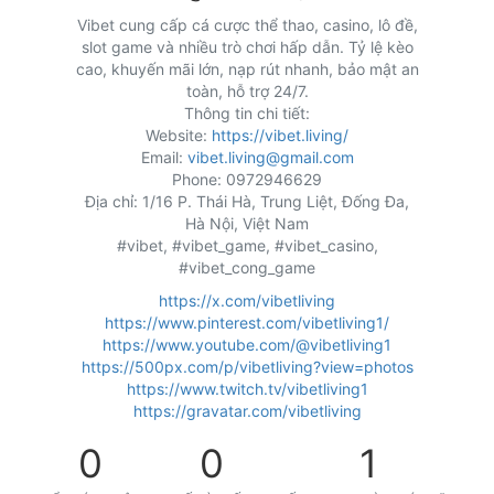
Vibet cung cấp cá cược thể thao, casino, lô đề,
slot game và nhiều trò chơi hấp dẫn. Tỷ lệ kèo
cao, khuyến mãi lớn, nạp rút nhanh, bảo mật an
toàn, hỗ trợ 24/7.
Thông tin chi tiết:
Website:
https://vibet.living/
Email:
vibet.living@gmail.com
Phone: 0972946629
Địa chỉ: 1/16 P. Thái Hà, Trung Liệt, Đống Đa,
Hà Nội, Việt Nam
#vibet, #vibet_game, #vibet_casino,
#vibet_cong_game
https://x.com/vibetliving
https://www.pinterest.com/vibetliving1/
https://www.youtube.com/@vibetliving1
https://500px.com/p/vibetliving?view=photos
https://www.twitch.tv/vibetliving1
https://gravatar.com/vibetliving
0
0
1