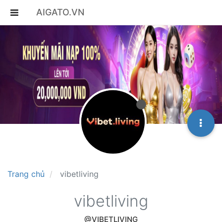
AIGATO.VN
Trang chủ
vibetliving
vibetliving
@VIBETLIVING