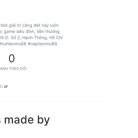
ơi giải trí căng đét này luôn
ác game siêu đỉnh, tiền thưởng
6 Đ. Số 2, Hạnh Thông, Hồ Chí
ruttienmu88 #naptienmu88
0
ANG THEO DÕI
ỔI
27
s made by