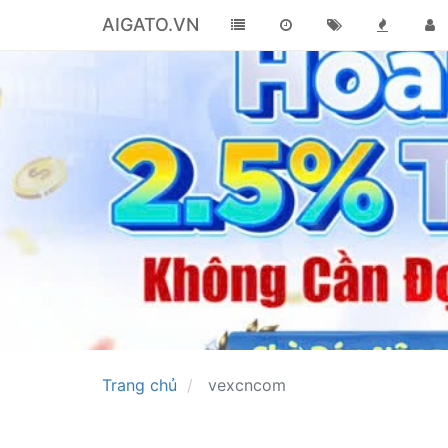
AIGATO.VN
Trang chủ
vexcncom