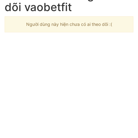
dõi vaobetfit
Người dùng này hiện chưa có ai theo dõi :(