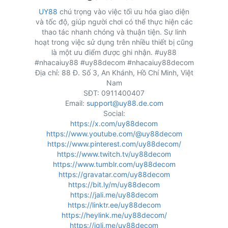
UY88
chú trọng vào việc tối ưu hóa giao diện
và tốc độ, giúp người chơi có thể thực hiện các
thao tác nhanh chóng và thuận tiện. Sự linh
hoạt trong việc sử dụng trên nhiều thiết bị cũng
là một ưu điểm được ghi nhận. #uy88
#nhacaiuy88 #uy88decom #nhacaiuy88decom
Địa chỉ: 88 Đ. Số 3, An Khánh, Hồ Chí Minh, Việt
Nam
SĐT: 0911400407
Email:
support@uy88.de.com
Social:
https://x.com/uy88decom
https://www.youtube.com/@uy88decom
https://www.pinterest.com/uy88decom/
https://www.twitch.tv/uy88decom
https://www.tumblr.com/uy88decom
https://gravatar.com/uy88decom
https://bit.ly/m/uy88decom
https://jali.me/uy88decom
https://linktr.ee/uy88decom
https://heylink.me/uy88decom/
https://igli.me/uy88decom