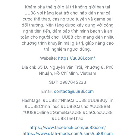
Khám phá thế giới giải trí không giới hạn tại
UU88 với hàng loạt trò chơi hấp dẫn như cá
cược thể thao, casino trực tuyến và game bài
đổi thưởng. Nền tảng được xây dựng với công
nghệ tiên tiến, đảm bảo tính minh bạch và an
toàn cho người chơi. UU88 còn mang đến nhiều
chương trình khuyến mãi giá trị, giúp nâng cao
trải nghiệm người dùng.
Website:
https://uu88i.com/
Địa chỉ: 65 Đ. Nguyễn Văn Trỗi, Phường 8, Phú
Nhuận, Hồ Chí Minh, Vietnam
SĐT: 0987645233
Email:
contact@uu88i.com
Hashtags: #UU88 #NhaCaiUU88 #UU88UyTin
#UU88ChinhThuc #UU88Casino #UU88Bet
#UU88Online #GameBaiUU88 #CaCuocUU88
#UU88TheThao
https://www.facebook.com/uu88icom/
https://www.gta5-mods.com/users/uu88icom