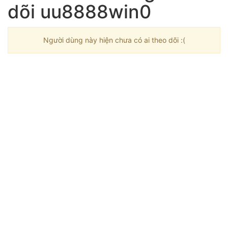
dõi uu8888win0
Người dùng này hiện chưa có ai theo dõi :(