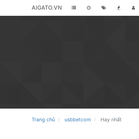
AIGATO.VN
Trang chủ
usbbetcom
Hay nhất