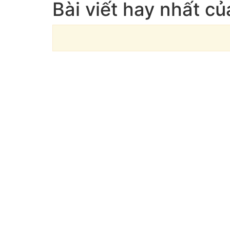
Bài viết hay nhất c