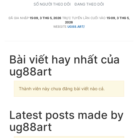
SỐ NGƯỜI THEO DÕI
ĐANG THEO DÕI
ĐÃ GIA NHẬP
15:09, 3 THG 5, 2026
TRỰC TUYẾN LẦN CUỐI VÀO
15:09, 3 THG 5,
2026
WEBSITE
UG88.ART/
Bài viết hay nhất của
ug88art
Thành viên này chưa đăng bài viết nào cả.
Latest posts made by
ug88art