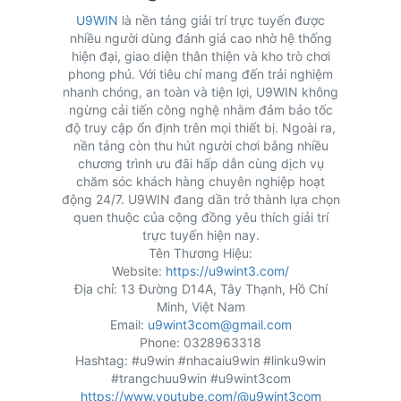
U9WIN
là nền tảng giải trí trực tuyến được
nhiều người dùng đánh giá cao nhờ hệ thống
hiện đại, giao diện thân thiện và kho trò chơi
phong phú. Với tiêu chí mang đến trải nghiệm
nhanh chóng, an toàn và tiện lợi, U9WIN không
ngừng cải tiến công nghệ nhằm đảm bảo tốc
độ truy cập ổn định trên mọi thiết bị. Ngoài ra,
nền tảng còn thu hút người chơi bằng nhiều
chương trình ưu đãi hấp dẫn cùng dịch vụ
chăm sóc khách hàng chuyên nghiệp hoạt
động 24/7. U9WIN đang dần trở thành lựa chọn
quen thuộc của cộng đồng yêu thích giải trí
trực tuyến hiện nay.
Tên Thương Hiệu:
Website:
https://u9wint3.com/
Địa chỉ: 13 Đường D14A, Tây Thạnh, Hồ Chí
Minh, Việt Nam
Email:
u9wint3com@gmail.com
Phone: 0328963318
Hashtag: #u9win #nhacaiu9win #linku9win
#trangchuu9win #u9wint3com
https://www.youtube.com/@u9wint3com