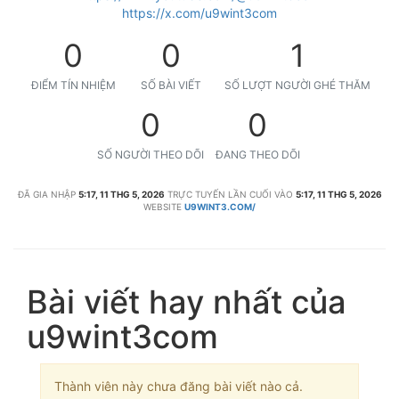
https://x.com/u9wint3com
0
0
1
ĐIỂM TÍN NHIỆM
SỐ BÀI VIẾT
SỐ LƯỢT NGƯỜI GHÉ THĂM
0
0
SỐ NGƯỜI THEO DÕI
ĐANG THEO DÕI
ĐÃ GIA NHẬP
5:17, 11 THG 5, 2026
TRỰC TUYẾN LẦN CUỐI VÀO
5:17, 11 THG 5, 2026
WEBSITE
U9WINT3.COM/
Bài viết hay nhất của
u9wint3com
Thành viên này chưa đăng bài viết nào cả.