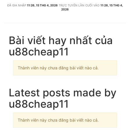
ĐÃ GIA NHẬP
11:26, 15 THG 4, 2026
TRỰC TUYẾN LẦN CUỐI VÀO
11:26, 15 THG 4,
2026
Bài viết hay nhất của
u88cheap11
Thành viên này chưa đăng bài viết nào cả.
Latest posts made by
u88cheap11
Thành viên này chưa đăng bài viết nào cả.