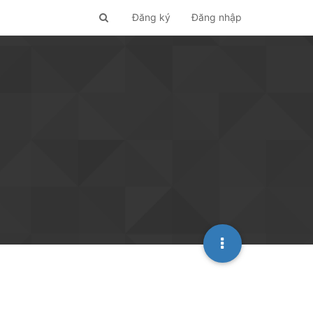
Đăng ký
Đăng nhập