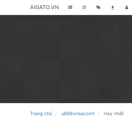
AIGATO.VN
Trang chủ
u888vnsacom1
Hay nhất