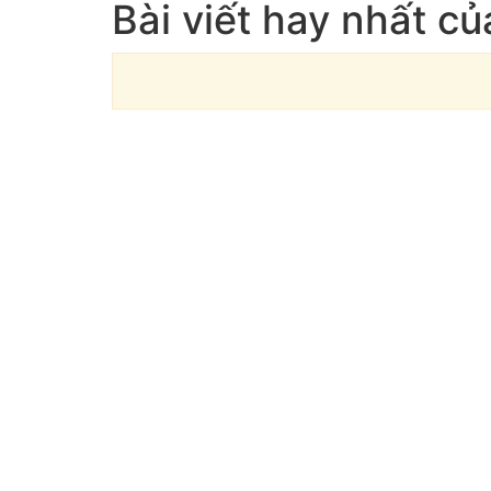
Bài viết hay nhất 