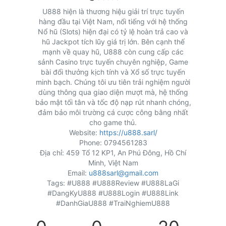
U888 hiện là thương hiệu giải trí trực tuyến
hàng đầu tại Việt Nam, nổi tiếng với hệ thống
Nổ hũ (Slots) hiện đại có tỷ lệ hoàn trả cao và
hũ Jackpot tích lũy giá trị lớn. Bên cạnh thế
mạnh về quay hũ, U888 còn cung cấp các
sảnh Casino trực tuyến chuyên nghiệp, Game
bài đổi thưởng kịch tính và Xổ số trực tuyến
minh bạch. Chúng tôi ưu tiên trải nghiệm người
dùng thông qua giao diện mượt mà, hệ thống
bảo mật tối tân và tốc độ nạp rút nhanh chóng,
đảm bảo môi trường cá cược công bằng nhất
cho game thủ.
Website:
https://u888.sarl/
Phone: 0794561283
Địa chỉ: 459 Tổ 12 KP1, An Phú Đông, Hồ Chí
Minh, Việt Nam
Email:
u888sarl@gmail.com
Tags: #U888 #U888Review #U888LaGi
#DangKyU888 #U888Login #U888Link
#DanhGiaU888 #TraiNghiemU888