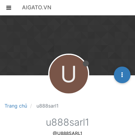
AIGATO.VN
U
Trang chủ
u888sarl1
u888sarl1
@U888SARL1