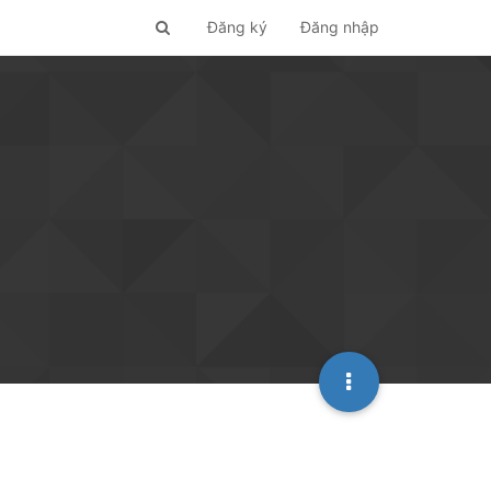
Đăng ký
Đăng nhập