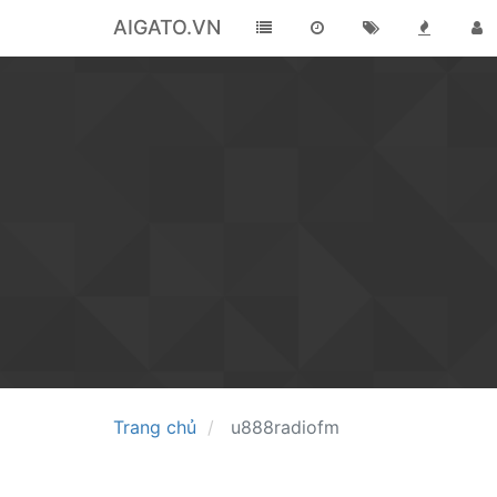
AIGATO.VN
Trang chủ
u888radiofm