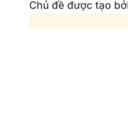
Chủ đề được tạo bở