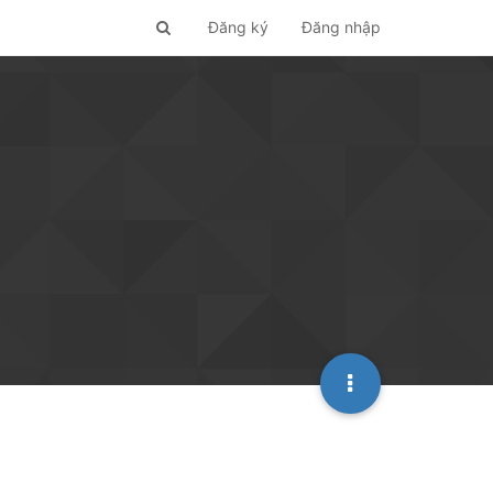
Đăng ký
Đăng nhập