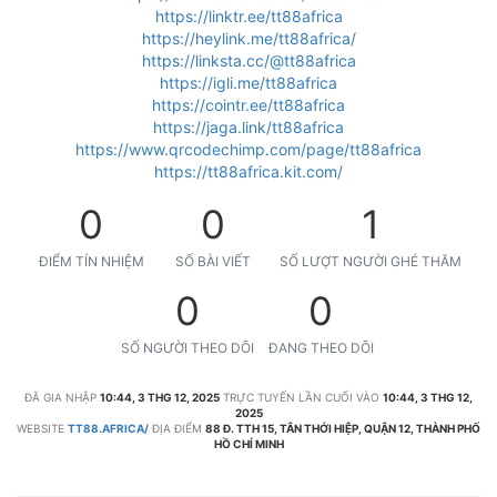
https://linktr.ee/tt88africa
https://heylink.me/tt88africa/
https://linksta.cc/@tt88africa
https://igli.me/tt88africa
https://cointr.ee/tt88africa
https://jaga.link/tt88africa
https://www.qrcodechimp.com/page/tt88africa
https://tt88africa.kit.com/
0
0
1
ĐIỂM TÍN NHIỆM
SỐ BÀI VIẾT
SỐ LƯỢT NGƯỜI GHÉ THĂM
0
0
SỐ NGƯỜI THEO DÕI
ĐANG THEO DÕI
ĐÃ GIA NHẬP
10:44, 3 THG 12, 2025
TRỰC TUYẾN LẦN CUỐI VÀO
10:44, 3 THG 12,
2025
WEBSITE
TT88.AFRICA/
ĐỊA ĐIỂM
88 Đ. TTH 15, TÂN THỚI HIỆP, QUẬN 12, THÀNH PHỐ
HỒ CHÍ MINH