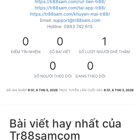
https://tr88sam.com/rut-tien-tr88/
https://tr88sam.com/tai-app-tr88/
https://tr88sam.com/khuyen-mai-tr88/
Email:
support@tr88sam.com
Hotline: 0983 742 615
0
0
1
ĐIỂM TÍN NHIỆM
SỐ BÀI VIẾT
SỐ LƯỢT NGƯỜI GHÉ THĂM
0
0
SỐ NGƯỜI THEO DÕI
ĐANG THEO DÕI
ĐÃ GIA NHẬP
8:51, 6 THG 5, 2026
TRỰC TUYẾN LẦN CUỐI VÀO
8:51, 6 THG 5, 2026
Bài viết hay nhất của
Tr88samcom