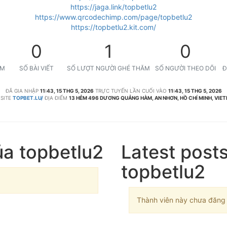
https://jaga.link/topbetlu2
https://www.qrcodechimp.com/page/topbetlu2
https://topbetlu2.kit.com/
0
1
0
ỆM
SỐ BÀI VIẾT
SỐ LƯỢT NGƯỜI GHÉ THĂM
SỐ NGƯỜI THEO DÕI
Đ
ĐÃ GIA NHẬP
11:43, 15 THG 5, 2026
TRỰC TUYẾN LẦN CUỐI VÀO
11:43, 15 THG 5, 2026
SITE
TOPBET.LU/
ĐỊA ĐIỂM
13 HẺM 496 DƯƠNG QUẢNG HÀM, AN NHƠN, HỒ CHÍ MINH, VIE
ủa topbetlu2
Latest post
topbetlu2
Thành viên này chưa đăng b