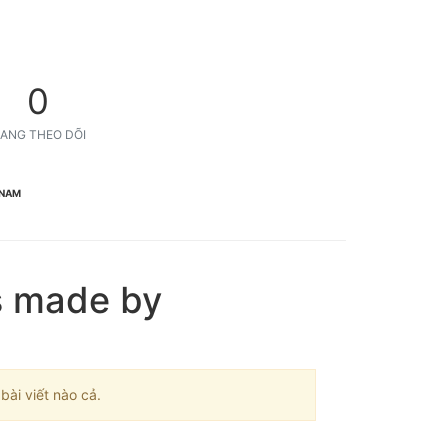
0
ANG THEO DÕI
TNAM
s made by
ài viết nào cả.