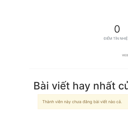
0
ĐIỂM TÍN NHI
WEB
Bài viết hay nhất c
Thành viên này chưa đăng bài viết nào cả.