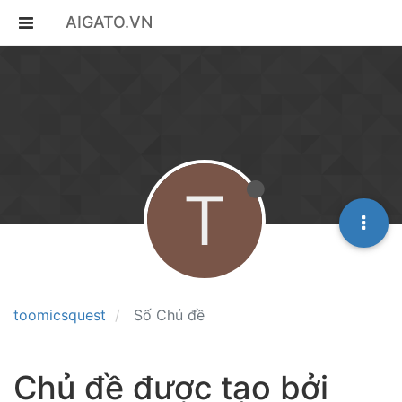
AIGATO.VN
T
toomicsquest
Số Chủ đề
Chủ đề được tạo bởi