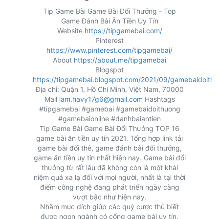
Tip Game Bài Game Bài Đổi Thưởng - Top
Game Đánh Bài Ăn Tiền Uy Tín
Website
https://tipgamebai.com/
Pinterest
https://www.pinterest.com/tipgamebai/
About
https://about.me/tipgamebai
Blogspot
https://tipgamebai.blogspot.com/2021/09/gamebaidoithu
Địa chỉ: Quận 1, Hồ Chí Minh, Việt Nam, 70000
Mail
lam.havy17g6@gmail.com
Hashtags
#tipgamebai #gamebai #gamebaidoithuong
#gamebaionline #danhbaiantien
Tip Game Bài Game Bài Đổi Thưởng TOP 16
game bài ăn tiền uy tín 2021. Tổng hợp link tải
game bài đổi thẻ, game đánh bài đổi thưởng,
game ăn tiền uy tín nhất hiện nay. Game bài đổi
thưởng từ rất lâu đã không còn là một khái
niệm quá xa lạ đối với mọi người, nhất là tại thời
điểm công nghệ đang phát triển ngày càng
vượt bậc như hiện nay.
Nhằm mục đích giúp các quý cược thủ biết
được ngọn ngành có cổng game bài uy tín,