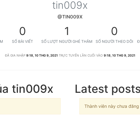
tin009x
@TIN009X
0
1
0
ỆM
SỐ BÀI VIẾT
SỐ LƯỢT NGƯỜI GHÉ THĂM
SỐ NGƯỜI THEO DÕI
Đ
ĐÃ GIA NHẬP
9:18, 10 THG 9, 2021
TRỰC TUYẾN LẦN CUỐI VÀO
9:18, 10 THG 9, 2021
ủa tin009x
Latest post
Thành viên này chưa đăng b