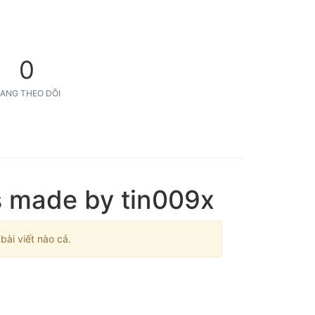
0
ANG THEO DÕI
s made by tin009x
ài viết nào cả.