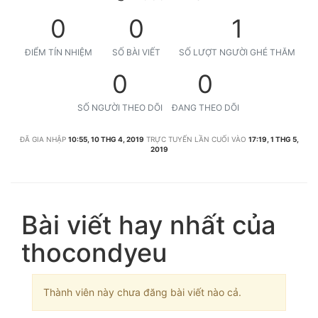
0
0
1
ĐIỂM TÍN NHIỆM
SỐ BÀI VIẾT
SỐ LƯỢT NGƯỜI GHÉ THĂM
0
0
SỐ NGƯỜI THEO DÕI
ĐANG THEO DÕI
ĐÃ GIA NHẬP
10:55, 10 THG 4, 2019
TRỰC TUYẾN LẦN CUỐI VÀO
17:19, 1 THG 5,
2019
Bài viết hay nhất của
thocondyeu
Thành viên này chưa đăng bài viết nào cả.