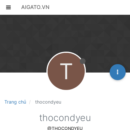
AIGATO.VN
T
Trang chủ
thocondyeu
thocondyeu
@THOCONDYEU