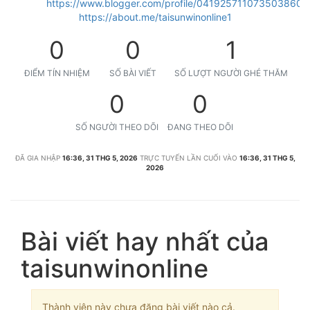
https://www.blogger.com/profile/0419257110735038603
https://about.me/taisunwinonline1
0
0
1
ĐIỂM TÍN NHIỆM
SỐ BÀI VIẾT
SỐ LƯỢT NGƯỜI GHÉ THĂM
0
0
SỐ NGƯỜI THEO DÕI
ĐANG THEO DÕI
ĐÃ GIA NHẬP
16:36, 31 THG 5, 2026
TRỰC TUYẾN LẦN CUỐI VÀO
16:36, 31 THG 5,
2026
Bài viết hay nhất của
taisunwinonline
Thành viên này chưa đăng bài viết nào cả.