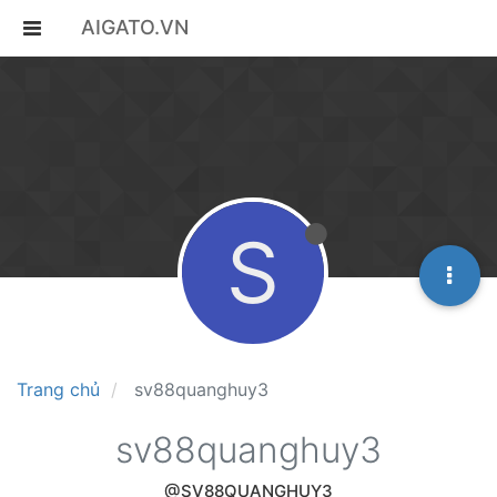
AIGATO.VN
S
Trang chủ
sv88quanghuy3
sv88quanghuy3
@SV88QUANGHUY3