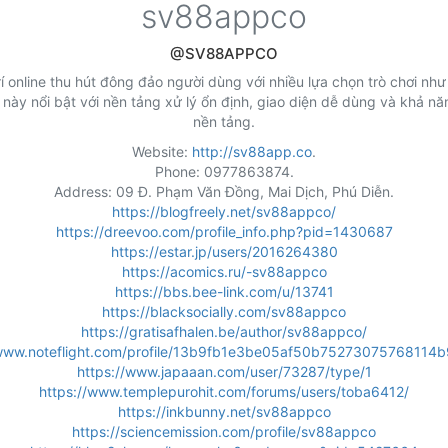
sv88appco
@SV88APPCO
rí online thu hút đông đảo người dùng với nhiều lựa chọn trò chơi như
g này nổi bật với nền tảng xử lý ổn định, giao diện dễ dùng và khả nă
nền tảng.
Website:
http://sv88app.co
.
Phone: 0977863874.
Address: 09 Đ. Phạm Văn Đồng, Mai Dịch, Phú Diễn.
https://blogfreely.net/sv88appco/
https://dreevoo.com/profile_info.php?pid=1430687
https://estar.jp/users/2016264380
https://acomics.ru/-sv88appco
https://bbs.bee-link.com/u/13741
https://blacksocially.com/sv88appco
https://gratisafhalen.be/author/sv88appco/
/www.noteflight.com/profile/13b9fb1e3be05af50b75273075768114
https://www.japaaan.com/user/73287/type/1
https://www.templepurohit.com/forums/users/toba6412/
https://inkbunny.net/sv88appco
https://sciencemission.com/profile/sv88appco