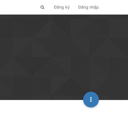
Đăng ký
Đăng nhập