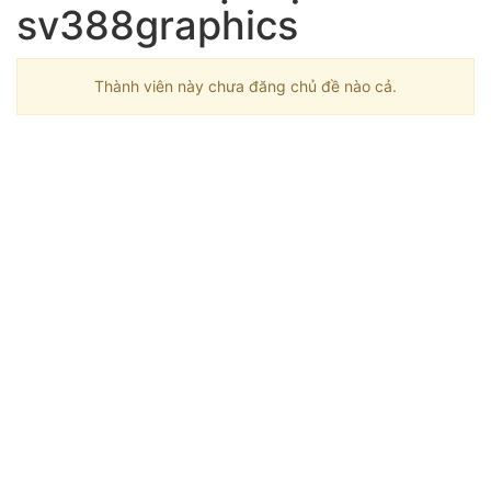
sv388graphics
Thành viên này chưa đăng chủ đề nào cả.