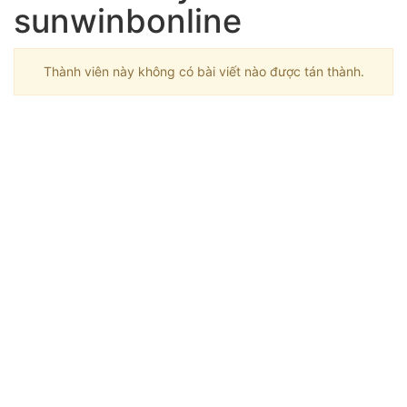
sunwinbonline
Thành viên này không có bài viết nào được tán thành.