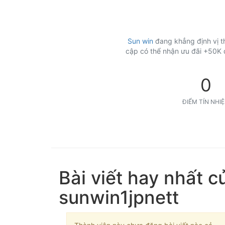
Sun win
đang khẳng định vị t
cập có thể nhận ưu đãi +50K đ
0
ĐIỂM TÍN NHI
Bài viết hay nhất c
sunwin1jpnett