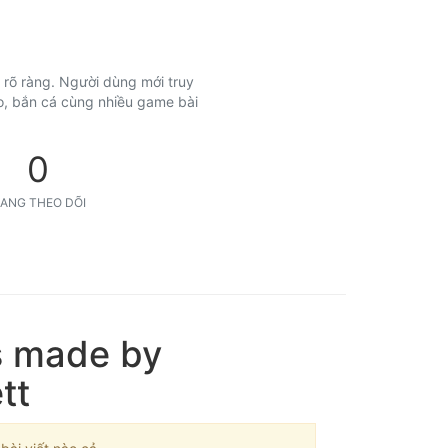
 rõ ràng. Người dùng mới truy
ao, bắn cá cùng nhiều game bài
0
ANG THEO DÕI
s made by
tt