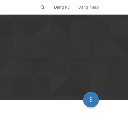
Đăng ký
Đăng nhập