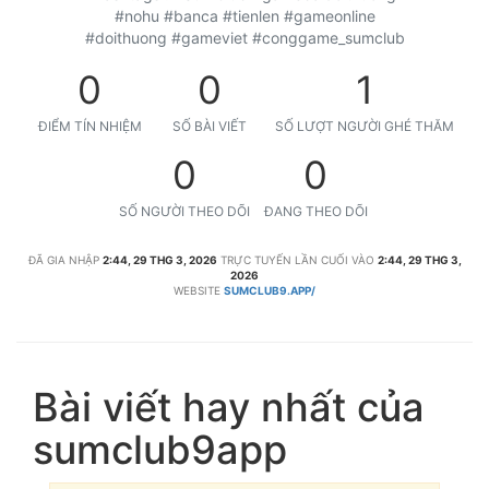
#nohu #banca #tienlen #gameonline
#doithuong #gameviet #conggame_sumclub
0
0
1
ĐIỂM TÍN NHIỆM
SỐ BÀI VIẾT
SỐ LƯỢT NGƯỜI GHÉ THĂM
0
0
SỐ NGƯỜI THEO DÕI
ĐANG THEO DÕI
ĐÃ GIA NHẬP
2:44, 29 THG 3, 2026
TRỰC TUYẾN LẦN CUỐI VÀO
2:44, 29 THG 3,
2026
WEBSITE
SUMCLUB9.APP/
Bài viết hay nhất của
sumclub9app