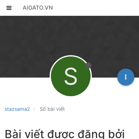
AIGATO.VN
S
stazsama2
Số bài viết
Bài viết được đăng bởi