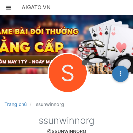
AIGATO.VN
S
Trang chủ
ssunwinnorg
ssunwinnorg
@SSUNWINNORG