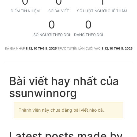
0
0
1
ĐIỂM TÍN NHIỆM
SỐ BÀI VIẾT
SỐ LƯỢT NGƯỜI GHÉ THĂM
0
0
SỐ NGƯỜI THEO DÕI
ĐANG THEO DÕI
ĐÃ GIA NHẬP
8:12, 10 THG 8, 2025
TRỰC TUYẾN LẦN CUỐI VÀO
8:12, 10 THG 8, 2025
Bài viết hay nhất của
ssunwinnorg
Thành viên này chưa đăng bài viết nào cả.
Latest posts made by