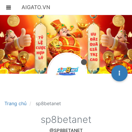
AIGATO.VN
Trang chủ
sp8betanet
sp8betanet
@SP8BETANET