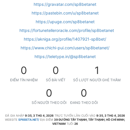
https://gravatar.com/sp8betanet
https://pastebin.com/u/sp8betanet
https://upuge.com/sp8betanet
https://fortunetelleroracle.com/profile/sp8betanet
https://akniga.org/profile/1407921-sp8bet/
https://www.chichi-pui.com/users/sp8betanet/
https://teletype.in/@sp8betanet
0
0
1
ĐIỂM TÍN NHIỆM
SỐ BÀI VIẾT
SỐ LƯỢT NGƯỜI GHÉ THĂM
0
0
SỐ NGƯỜI THEO DÕI
ĐANG THEO DÕI
ĐÃ GIA NHẬP
9:35, 3 THG 4, 2026
TRỰC TUYẾN LẦN CUỐI VÀO
9:35, 3 THG 4, 2026
WEBSITE
SP8BETA.NET/
ĐỊA ĐIỂM
39 ĐƯỜNG TÂY THẠNH, TÂY THẠNH, HỒ CHÍ MINH,
VIETNAM
TUỔI
26